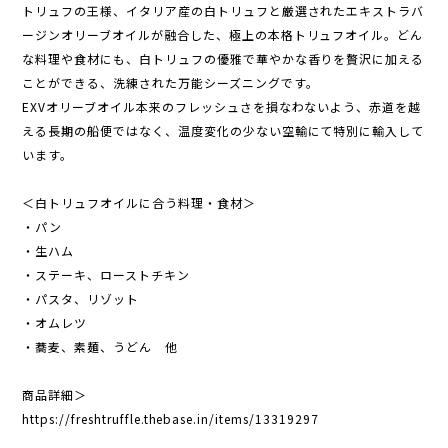
トリュフの王様、イタリア産の白トリュフと厳選されたエキストラバ
ージンオリーブオイルが融合した、極上の本格トリュフオイル。どん
な料理や食材にも、白トリュフの優雅で華やかな香りを贅沢に加える
ことができる、洗練された万能シーズニングです。
EXVオリーブオイル本来のフレッシュさを損なわないよう、赤道を越
える長期の船便ではなく、温度変化の少ない空輸にて特別に輸入して
います。
＜白トリュフオイルに合う料理・食材＞
・パン
・生ハム
・ステーキ、ローストチキン
・パスタ、リゾット
・オムレツ
・蕎麦、素麺、うどん 他
商品詳細＞
https://freshtruffle.thebase.in/items/13319297