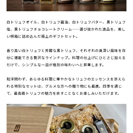
白トリュフオイル、白トリュフ醤油、白トリュフバター、黒トリュフ
塩、黒トリュフチョコレートクリーム——選び抜かれた逸品を、美し
い桐箱に詰め込んだ極上のギフトセット。
香り高い白トリュフと芳醇な黒トリュフ、それぞれの奥深い風味を存
分に堪能できる贅沢なラインナップ。料理の仕上げにひとさじ加える
だけで、シンプルな一皿が格別の味わいへと昇華します。
和洋問わず、あらゆる料理に華やかなトリュフのエッセンスを添えら
れる特別なセットは、グルメな方への贈り物にも最適。四季を通じ
て、最高級トリュフの魅力を余すことなくお楽しみいただけます。