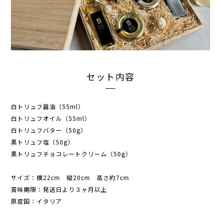
セット内容
白トリュフ醤油（55ml）
白トリュフオイル（55ml）
白トリュフバター（50g）
黒トリュフ塩（50g）
黒トリュフチョコレートクリーム（50g）
サイズ：横22cm 縦20cm 高さ約7cm
賞味期限：発送日より３ヶ月以上
原産国：イタリア