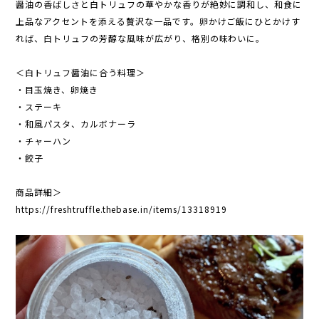
醤油の香ばしさと白トリュフの華やかな香りが絶妙に調和し、和食に
上品なアクセントを添える贅沢な一品です。卵かけご飯にひとかけす
れば、白トリュフの芳醇な風味が広がり、格別の味わいに。
＜白トリュフ醤油に合う料理＞
・目玉焼き、卵焼き
・ステーキ
・和風パスタ、カルボナーラ
・チャーハン
・餃子
商品詳細＞
https://freshtruffle.thebase.in/items/13318919